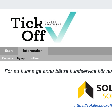
Start
Information
Cookies
Ny app
Villkor
För att kunna ge ännu bättre kundservice kör n
https://solaflex.tick